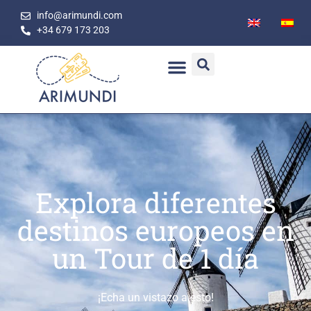
info@arimundi.com
+34 679 173 203
Explora diferentes
destinos europeos en
un Tour de 1 día
¡Echa un vistazo a esto!