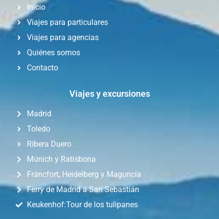
Inicio
Viajes para particulares
Viajes para agencias
Quiénes somos
Contacto
Viajes y excursiones
Madrid
Toledo
Ribera Duero
Múnich y Ratisbona
Fráncfort, Heidelberg y Maguncia
Ferry de Madrid a San Sebastián
Keukenhof:Tour de los tulipanes